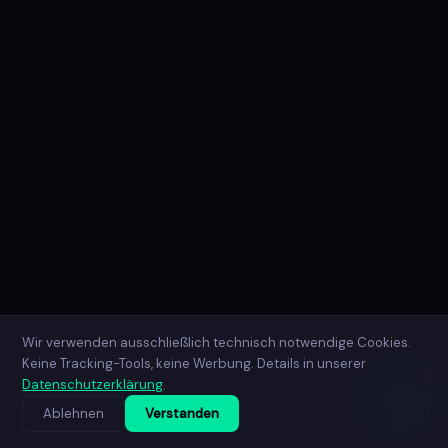
Online · Antwortet sofort
Hey! Ich bin Nova, der KI-Assistent
von NovaCraft AI. 👋
Ich beantworte dir alle Fragen zu
unseren Leistungen, Preisen und
dem Ablauf. Was möchtest du
wissen?
🤖
Wir verwenden ausschließlich technisch notwendige Cookies.
Keine Tracking-Tools, keine Werbung. Details in unserer
1
Datenschutzerklärung
.
Ablehnen
Verstanden