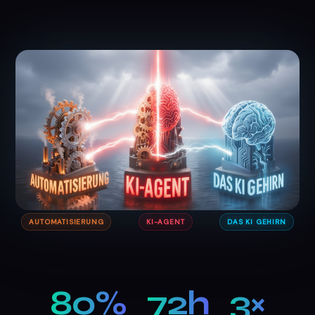
AUTOMATISIERUNG
KI-AGENT
DAS KI GEHIRN
80%
72h
3×