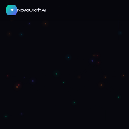
✦
NovaCraft AI